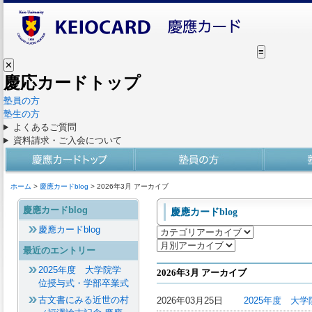
≡
✕
慶応カードトップ
塾員の方
塾生の方
よくあるご質問
資料請求・ご入会について
ホーム
>
慶應カードblog
> 2026年3月 アーカイブ
慶應カードblog
慶應カードblog
慶應カードblog
最近のエントリー
2025年度 大学院学
2026年3月 アーカイブ
位授与式・学部卒業式
古文書にみる近世の村
2026年03月25日
2025年度 大