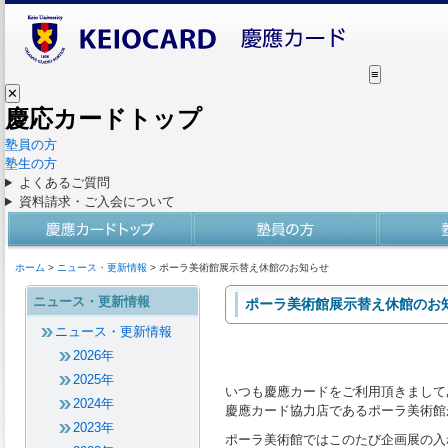
≡
✕
慶応カードトップ
塾員の方
塾生の方
よくあるご質問
資料請求・ご入会について
ホーム
>
ニュース・更新情報
> ポーラ美術館展示替え休館のお知らせ
ニュース・更新情報
ポーラ美術館展示替え休館のお
ニュース・更新情報
2026年
2025年
いつも慶應カードをご利用頂きまして
2024年
慶應カード協力店であるポーラ美術館
2023年
ポーラ美術館ではこのたび企画展の入