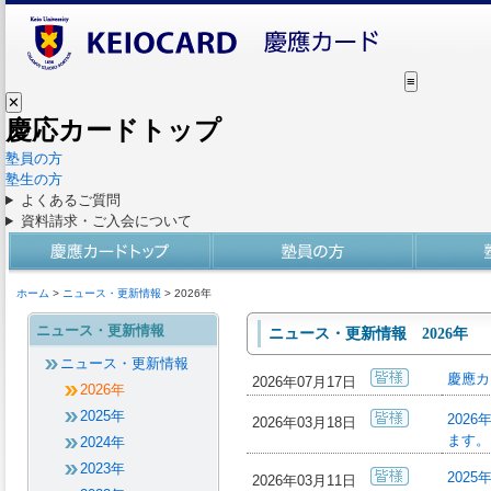
≡
✕
慶応カードトップ
塾員の方
塾生の方
よくあるご質問
資料請求・ご入会について
ホーム
>
ニュース・更新情報
> 2026年
ニュース・更新情報
ニュース・更新情報 2026年
ニュース・更新情報
慶應カ
2026年07月17日
2026年
2025年
202
2026年03月18日
ます。
2024年
2023年
202
2026年03月11日