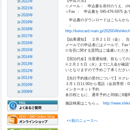
【申込方法】
2022年
☆メール： 申込書を添付のうえ、chusen@
2021年
☆Fax ： 申込書を 045-476-597
2020年
申込書のダウンロードはこちらから
2019年
↓
2018年
http://keiocard.main.jp/2020GWshikic
2017年
【結果通知】 ２月２１日（金）、当
2016年
メールでの申込者にはメールで、Fax
2015年
※当否に関する質問はご遠慮いただき
2014年
【宿泊代金】当選通知後、前もっての
2013年
※２月２５日（火）までに入金が確認
いとなりますので予めご了承ください
2012年
2011年
【先行予約後の受付について】※クレ
３月１日11:00から電話（会員専用：03
2010年
インターネット予約
2009年
各日程ともに、通常予約と同様に8週間前
施設検索はこちら→
http://www.shik
<<前のニュースへ