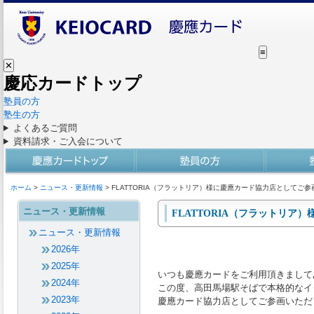
≡
✕
慶応カードトップ
塾員の方
塾生の方
よくあるご質問
資料請求・ご入会について
ホーム
>
ニュース・更新情報
> FLATTORIA（フラットリア）様に慶應カード協力店としてご
ニュース・更新情報
FLATTORIA（フラットリ
ニュース・更新情報
2026年
2025年
いつも慶應カードをご利用頂きまして
2024年
この度、高田馬場駅そばで本格的なイタ
2023年
慶應カード協力店としてご参画いただ