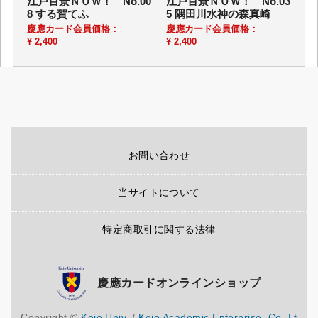
江戸百景ＮＯＷ！ No.00
江戸百景ＮＯＷ！ No.03
8 する賀てふ
5 隅田川水神の森真崎
慶應カード会員価格：
慶應カード会員価格：
¥ 2,400
¥ 2,400
お問い合わせ
当サイトについて
特定商取引に関する法律
慶應カードオンラインショップ
Copyright ©
Keio Univ.
/
Keio Academic Enterprise. Co.,Lt