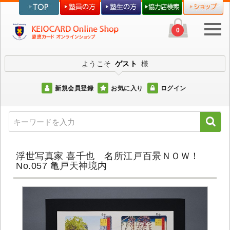
0
ようこそ
ゲスト
様
新規会員登録
お気に入り
ログイン
浮世写真家 喜千也 名所江戸百景ＮＯＷ！
No.057 亀戸天神境内