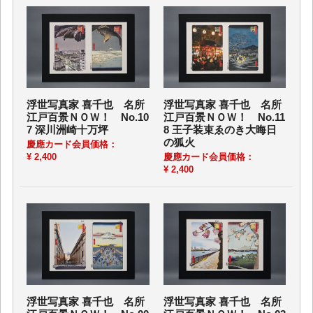
浮世写真家 喜千也 名所
浮世写真家 喜千也 名所
江戸百景ＮＯＷ！ No.10
江戸百景ＮＯＷ！ No.11
7 深川洲崎十万坪
8 王子装束ゑのき大晦日
の狐火
慶應カード会員価格：
¥ 2,400
慶應カード会員価格：
¥ 2,400
浮世写真家 喜千也 名所
浮世写真家 喜千也 名所